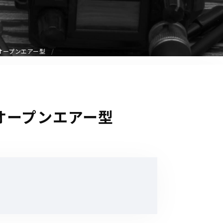
音響関連商品
ポータブルワイヤレスアンプ
その他音響関連商品
ヤー オープンエアー型
防犯カメラ
カメラ
ー オープンエアー型
ドライブレコーダー
レコーダー
その他関連商品
その他取扱商品
DCDCコンバーター/直流安定
化電源