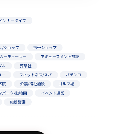
その他の商品
インナータイプ
ル/ショップ
携帯ショップ
カーディーラー
アミューズメント施設
業界使用例から探す
ダル
葬祭社
ター
フィットネス/スパ
パチンコ
医院
介護/福祉施設
ゴルフ場
マパーク/動物園
イベント運営
施設警備