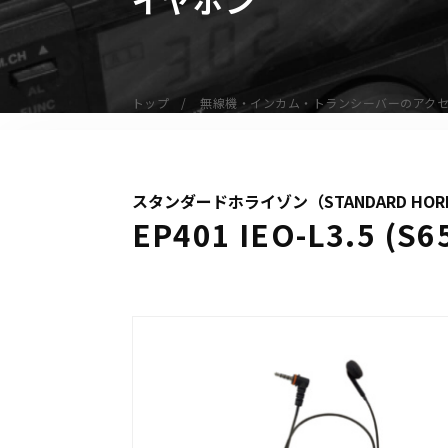
無線機
業務用無線機
デジタル無線機（登録局）
トップ
無線機・インカム・トランシーバーのアク
デジタル無線機（免許局）
特定小電力トランシーバー
IP無線機
スタンダードホライゾン（STANDARD HOR
受信機（レシーバー）
EP401 IEO-L3.
アマチュア無線機
ガイドラジオ（ガイドシステム）
デジタル小電力コミュニティ無線
ネットワークシステム対応商品
オーダーコール
オーダーコール