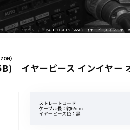
アクセサリー
イヤホンマイク
スピーカーマイク
セサリー
イヤホン
EP401 IEO-L3.5 (S65B) イヤーピース インイ
イヤホン
バッテリー
充電器・アダプター
IZON）
アンテナ
5 (S65B) イヤーピース インイヤ
ベルトクリップ
無線機ケース・カバー
中継機
ヘッドセット
ストレートコード
無線機収納・運搬ケース
ケーブル長：約65cm
その他アクセサリー
イヤーピース色：黒