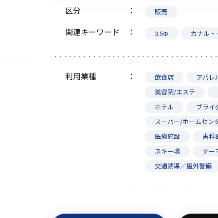
区分
販売
関連キーワード
3.5Ф
カナル・
初めてご利用の方
利用業種
飲食店
アパレ
美容院/エステ
金額から探す
ホテル
ブライ
スーパー/ホームセン
販売商品から探す
医療施設
歯科
スキー場
テー
交通誘導／屋外警備