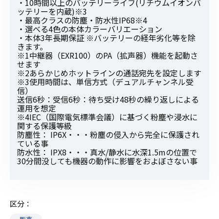
・10時間以上のバッテリーライフ(リチウムイオンバ
ッテリーを内蔵)※3
・最高クラスの防塵・防水性IP68※4
・選べる4色の本体カラーバリエーション
・本体3年長期保証 ※バッテリーの経年劣化等を除
きます。
※1中継器（EXR100）のPA（拡声器）機能を起動さ
せます
※2あらかじめホットラインの通話宛先を設定します
※3使用時間は、単信方式（デュアルチャンネル受
信）
送信6秒：受信6秒：待ち受け48秒の繰り返しによる
運用を想定
※4IEC（国際電気標準会議）に基づく粉塵や浸水に
関する保護等級
防塵性： IP6X・・・粉塵の侵入から完全に保護され
ている事
防水性： IPX8・・・真水/静水に水深1.5mの位置で
30分間没しても機器の動作に影響をおよぼさない事
区分