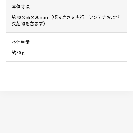
本体寸法
約40×55×20mm （幅ｘ高さｘ奥行 アンテナおよび
突起物を含まず）
本体重量
約50 g