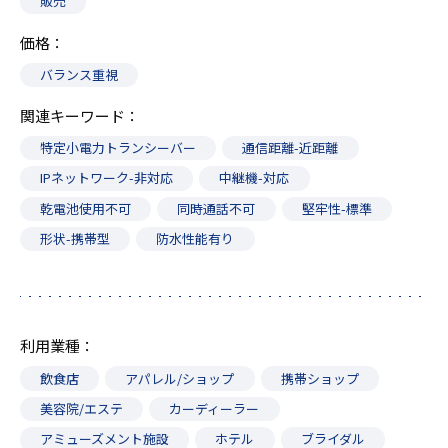
販売
価格
バランス重視
関連キーワード
特定小電力トランシーバー
通信距離-近距離
IPネットワーク-非対応
中継機-対応
乾電池使用不可
同時通話不可
堅牢性-標準
形状-携帯型
防水性能有り
利用業種
飲食店
アパレル/ショップ
携帯ショップ
美容院/エステ
カーディーラー
アミューズメント施設
ホテル
ブライダル