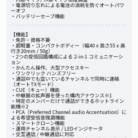
・電源切り忘れによる電池の消耗を防ぐオートパワ
ーオフ
・バッテリーセーブ機能
【機能】
・免許・資格不要
・超軽量・コンパクトボディー（幅40 x 高さ55 x 奥
行き20mm / 50g）
・2つの受信回路構成による 2-in-1 コミュニケーシ
ョン
・かんたん操作、大型アクセスキー
・ワンクリック ハンズフリー
・通話中でも空いているチャンネルで同時に連絡
（オートTXモード）
・CUE（キュー）機能
・中継器の拡声器を使った構内アナウンス※1
・特定のメンバーだけで通話ができるホットライン
能機※2
・PCA（Preferred Channel audio Accentuation）に
よる希望受信音強調機能
・スマートクローン機能
・運用チャンネル表示 / LEDインジケータ
・交互通話 / 中継通話に対応