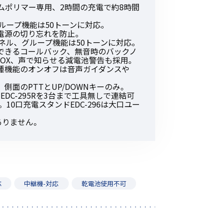
ムポリマー専用、2時間の充電で約8時間
グループ機能は50トーンに対応。
電源の切り忘れを防止。
ネル、グループ機能は50トーンに対応。
できるコールバック、無音時のバックノ
OX、声で知らせる減電池警告も採用。
種機能のオンオフは音声ガイダンスや
側面のPTTとUP/DOWNキーのみ。
EDC-295Rを3台まで工具無しで連結可
10口充電スタンドEDC-296は大口ユー
ありません。
応
中継機-対応
乾電池使用不可