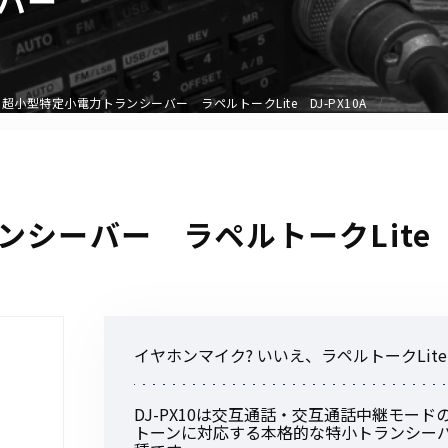
アクセサリー
イヤホンマイク
スピーカーマイク
超小型特定小電力トランシーバー ラペルトークLite DJ-PX10A
イヤホン
バッテリー
充電器・アダプター
アンテナ
シーバー ラペルトークLite D
ベルトクリップ
無線機ケース・カバー
中継機
ヘッドセット
イヤホンマイク? いいえ、ラペルトークLite
無線機収納・運搬ケース
その他アクセサリー
DJ-PX10は交互通話・交互通話中継モード
トーンに対応する本格的な特小トランシー