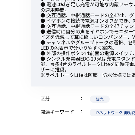
● 電池は継ぎ足し充電が可能な内蔵リチウ
の運用時間。
● 交互通話、中継通話モードの全47ch、
● イヤホンの接続で電源オンオフができ、
● 交互通話、中継通話モードの全47チャン
● 送信時に自分の声をイヤホンでモニター
イズを低減して耳に優しいコンパンダー、V
● チャンネルやグループトークの選択、各
LEDの色表示で分かりやすく案内。
● 外部の操作ボタンは前面の電源スイッチ、
● シングル充電器EDC-295Aは充電スタンド
能、最多4台のラペルトークLiteを同時充電。
ザーに推奨。
※ラペルトークLiteは防塵・防水仕様では
区分
販売
関連キーワード
IPネットワーク-非対