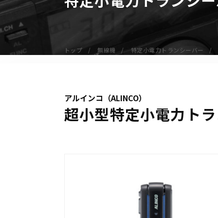
無線機
業務用無線機
デジタル無線機（登録局）
トップ
無線機
特定小電力トランシーバー
デジタル無線機（免許局）
特定小電力トランシーバー
IP無線機
アルインコ（ALINCO）
受信機（レシーバー）
超小型特定小電力トラン
アマチュア無線機
ガイドラジオ（ガイドシステム）
デジタル小電力コミュニティ無線
ネットワークシステム対応商品
オーダーコール
オーダーコール