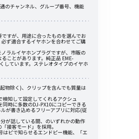
その他の商品
、共通のチャンネル、グループ番号、機能
要ですが、用途に合ったものを選んでお
。必ず適合するイヤホンを合わせてご購
のモノラルイヤホンプラグですが、市販の
ことがあります。純正品 EME-
業界使用例から探す
、短くしています。ステレオタイプのイヤホ
mm(突起物除く)、クリップを含んでも質量は
で検知して設定してくれるアクシュ
定を同時に多数のDJ-PX10にコピーできる
ルが書き込めるフリーアプリに対応(従
、自分が話している間、のいずれかの動作
の「接客モード」を採用。
号はピで知らせるエンドピー機能、「エ