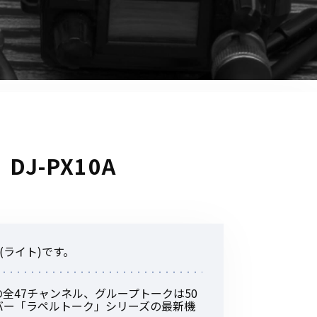
音響関連商品
ポータブルワイヤレスアンプ
その他音響関連商品
防犯カメラ
カメラ
J-PX10A
ドライブレコーダー
レコーダー
その他関連商品
(ライト)です。
その他取扱商品
の全47チャンネル、グループトークは50
DCDCコンバーター/直流安定
バー「ラペルトーク」シリーズの最新機
化電源