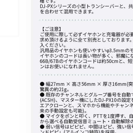
種です。
DJ-PXシリーズの小型トランシーバーと
を合わせて混用できます。
【ご注意】
ご使用に際して必ずイヤホンと充電器が必
初めてご利用の方
求め頂けるように全て別売としております
入ください。
汎用品のイヤホンも使いやすいφ3.5mm
イヤホンのコードは長い物が多く、邪魔になる
金額から探す
66B/67Bのイヤホンコードは約50cmと
ンはお使いになれません。
販売商品から探す
● 幅27mm × 高さ56mm × 厚さ16
驚異の約21g。
● 既存のチャンネルとグループ番号を自動
(ACSH)、マスター機にしたDJ-PX10の設
エアクローンと、スマホから機能やチャンネ
来の手動設定も可能)。
● マイクをポンと叩く、PTTを1度押す
から選べる自動受信音ミュート・自動解除
● 弱い信号はピピピ、中間はピピ、強い信
ンドピピ」(アルインコ特許)を採用。