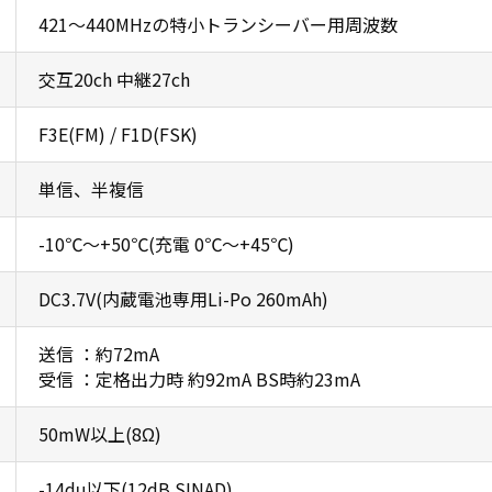
421～440MHzの特小トランシーバー用周波数
交互20ch 中継27ch
F3E(FM) / F1D(FSK)
単信、半複信
-10℃～+50℃(充電 0℃～+45℃)
DC3.7V(内蔵電池専用Li-Po 260mAh)
送信 ：約72mA
受信 ：定格出力時 約92mA BS時約23mA
50mW以上(8Ω)
-14dμ以下(12dB SINAD)