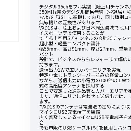
デジタル35chをフル実装（陸上用チャン
350MHz帯のデジタル簡易無線（登録局）種
および「3S」に準拠しており、同じ種別コ
無線機との互換性があります。
VXD1Sは、陸上および日本周辺海域で 使
イスポーツ等で使用することが
初めてご利用の方
できる上空用5チャンネルの合計35チャン
超小型・軽量コンパクト設計
幅55mm、高さ91mm、厚さ27mm、重量
パクト
金額から探す
設計で、ビジネスかららレジャーまで幅広
持ちます。
送信出力1Wで広いカバーエリアを実現
特定小電力トランシーバー並みの軽量コン
販売商品から探す
ながら、送信出力は小電力の100倍の１W
式の高感度アンテナを採用する
ことで安定した通話品質とカバーエリアを
また、通信エリアに合わせて送信出力は、 １W
ます。
*VXD1Sのアンテナは電波法の定めにより
マイクロUSB充電端子を装備
広く普及しているマイクロUSB充電端子を
合
でも市販のUSBケーブル(※)を使用しパ