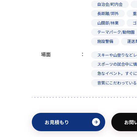
自治会/町内会
長距離/郊外
重
山間部/林業
ゴ
テーマパーク/動物園
施設警備
運送
場面
スキーや山登りなどレ
スポーツの試合中に
急なイベント。すぐ
音質にこだわっている
お見積もり
お問