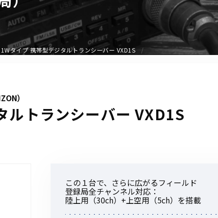
アクセサリー
イヤホンマイク
スピーカーマイク
1Wタイプ 携帯型デジタルトランシーバー VXD1S
イヤホン
バッテリー
充電器・アダプター
IZON）
アンテナ
タルトランシーバー VXD1S
ベルトクリップ
無線機ケース・カバー
中継機
ヘッドセット
無線機収納・運搬ケース
この１台で、さらに広がるフィールド
その他アクセサリー
登録局全チャンネル対応：
陸上用（30ch）+上空用（5ch）を搭載