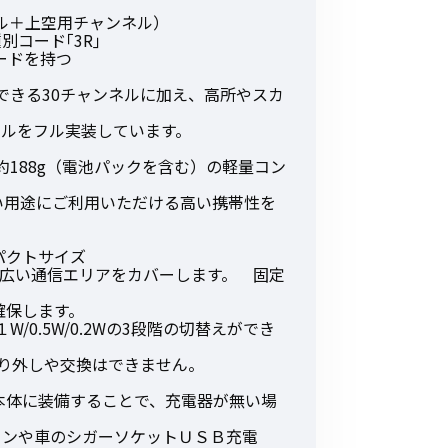
その他の商品
ネル＋上空用チャンネル）
別コード｢3R｣
ードを持つ
用できる30チャンネルに加え、高所やスカ
ネルをフル実装しています。
 約188g（電池パックを含む）の軽量コン
業界使用例から探す
い用途にご利用いただける高い携帯性を
パクトサイズ
で広い通信エリアをカバーします。 固定
確保します。
/0.5W/0.2Wの3段階の切替えができ
取り外しや交換はできません。
本体に装備することで、充電器が無い場
ソコンや車のシガーソケットＵＳＢ充電