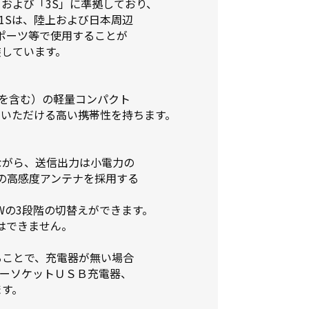
R｣および「3S」に準拠しており、
1Sは、陸上および日本周辺
スポーツ等で使用することが
装しています。
ックを含む）の軽量コンパクト
用いただける高い携帯性を持ちます。
ながら、送信出力は小電力の
式の高感度アンテナを採用する
.2Wの3段階の切替えができます。
換はできません。
ることで、充電器が無い場合
ガーソケットＵＳＢ充電器、
ます。