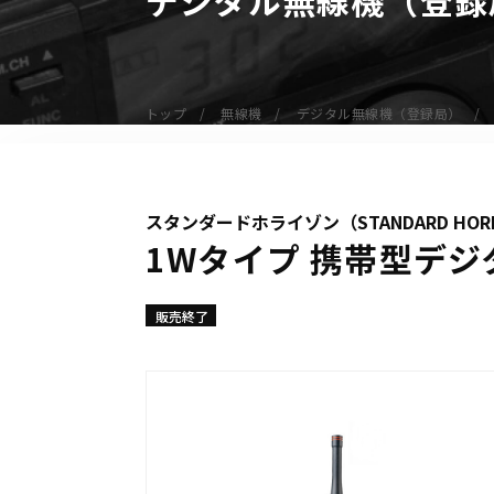
無線機
業務用無線機
デジタル無線機（登録局）
トップ
無線機
デジタル無線機（登録局）
デジタル無線機（免許局）
特定小電力トランシーバー
IP無線機
スタンダードホライゾン（STANDARD HOR
受信機（レシーバー）
1Wタイプ 携帯型デジ
アマチュア無線機
ガイドラジオ（ガイドシステム）
販売終了
デジタル小電力コミュニティ無線
ネットワークシステム対応商品
オーダーコール
オーダーコール