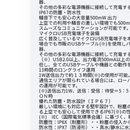
器、
その他の多彩な電源機器に接続して充電す
IP67の防塵・防水性
騒音下でも安心の大音量500mW 出力
上空での利用や騒音の激しい環境でも500
スムーズなコミュニケーションが可能です
マイクロUSB充電端子を装備
広く普及しているマイクロUSB充電端子を
場合でも市販のUSBケーブル(※)を使用し
器、
その他の多彩な電源機器に接続して充電す
（※）USB2.0以上、出力電流500mA以
但し、全てのUSBケーブルや機器との動作
13時間のロングライフ運用
1W送信出力で約１３時間(※)の使用が可能
通信エリアが限られている場合には、ローパワ
の運用が可能です。
(※)送信出力1W、送信：受信：待受＝5：
ＯＮ時
優れた防塵・防水設計（ＩＰ６７）
厳しい環境にも対応する堅牢設計で、粉塵
る上空でも安心して使用できるIP67(※)の
(※) IEC（国際電気標準会議）に基づく
防塵性：IP6X（耐塵形）・・粉塵の侵入
防水性：IPX7（防浸形）・・真水/静水に