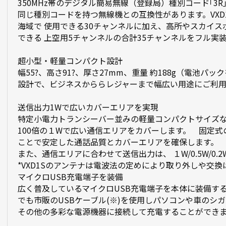
350MHz帯のデジタル簡易無線（登録局）種別コード｢3
同じ種別コードを持つ無線機との互換性があります。VXD
海域で 使用できる30チャンネルに加え、高所やスカイ
できる 上空用5チャンネルの合計35チャンネルをフル実
超小型・軽量コンパクト設計
幅55?、高さ91?、厚さ27mm、重量 約188g（電池パ
設計で、ビジネスかららレジャーまで幅広い用途にご利
送信出力1Wで広いカバーエリアを実現
特定小電力トランシーバー並みの軽量コンパクトサイズ
100倍の１Wで広い通信エリアをカバーします。 固定
ことで安定した通話品質とカバーエリアを確保します。
また、通信エリアに合わせて送信出力は、 １W/0.5W/0
*VXD1Sのアンテナは電波法の定めにより取り外しや交
マイクロUSB充電端子を装備
広く普及しているマイクロUSB充電端子を本体に装備す
でも市販のUSBケーブル(※)を使用しパソコンや車のシ
その他の多彩な電源機器に接続して充電することができ