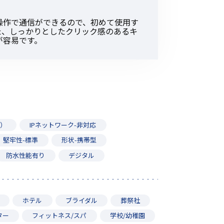
操作で通信ができるので、初めて使用す
た、しっかりとしたクリック感のあるキ
が容易です。
請）
IPネットワーク-非対応
堅牢性-標準
形状-携帯型
防水性能有り
デジタル
ホテル
ブライダル
葬祭社
ター
フィットネス/スパ
学校/幼稚園