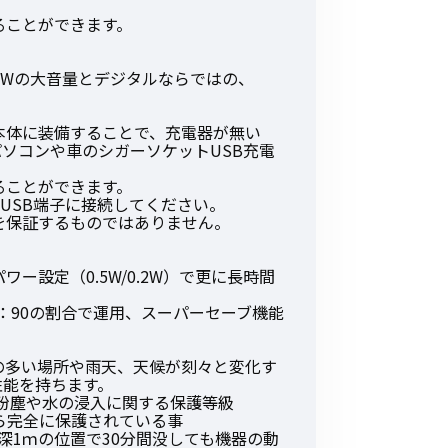
ることができます。
mWの大音量とデジタルならではの、
。
本体に装備することで、充電器が無い
パソコンや車のシガーソケットUSB充電
ることができます。
上のUSB端子に接続してください。
を保証するものではありません。
。
ー設定（0.5W/0.2W）で更に長時間
5：90の割合で運用、スーパーセーブ機能
の多い場所や雨天、天候が刻々と変化す
性能を持ちます。
、粉塵や水の浸入に関する保護等級
から完全に保護されている事
水深1ｍの位置で30分間没しても機器の動