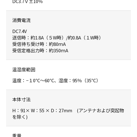
DC3.7Ｖ±10％
消費電流
DC7.4V
送信時：約1.8A（５W時）/約0.8A（１W時）
受信待ち受け時：約80ｍA
受信定格出力時：約350ｍA
温湿度範囲
温度：−１0℃〜60℃、湿度：95％（35℃）
本体寸法
H：91× W：55 × D：27mm (アンテナおよび突起物
を除く)
重量