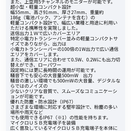
また、上空用5チャンネルのモニターが可能です。
超小型・軽量コンパクト設計
幅55mm、高さ91mm、厚さ27mm、重量約
186g（電池パック、アンテナを含む）の
軽量コンパクト設計で、幅広い業種と用途に利用い
ただける携帯性を実現しました。
送信出力１Ｗで広いカバーエリア
特定小電力トランシーバー並みの軽量コンパクトサ
イズでありながら、出力は
小電力トランシーバーの100倍の1W出力で広い通信
エリアをカバーします。
また、通信エリアに合わせて0.5W、0.2Wにも出力切
替えができ、ローパワー
設定時には更に長時間の運用が可能です。
騒音下でも安心の大音量500ｍW 出力
騒音の激しい環境でも500ｍWの大音量、デジタルな
らではのノイズの
少ないクリアな音質で、スムーズなコミュニケーシ
ョンが可能です。
優れた防塵・防水設計（IP67）
さまざまな環境に対応する堅牢設計で、粉塵の多い
場所や雨天など
でも使用できるIP67（※1）の性能を持ちます。
マイクロＵＳＢ充電端子を装備
広く普及しているマイクロＵＳＢ充電端子を本体に