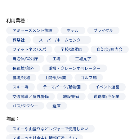
利用業種
アミューズメント施設
ホテル
ブライダル
葬祭社
スーパー/ホームセンター
フィットネス/スパ
学校/幼稚園
自治会/町内会
自治体/官公庁
工場
工場見学
長距離/郊外
重機・クレーンオペレーター
農場/牧場
山間部/林業
ゴルフ場
スキー場
テーマパーク/動物園
イベント運営
交通誘導／屋外警備
施設警備
運送業/宅配業
バス/タクシー
倉庫
場面
スキーや山登りなどレジャーで使用したい
スポーツの試合中に情報伝達したい