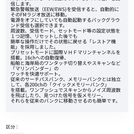
信します。
緊急警報放送（EEW/EWS)を受信すると、自動的に
そのFMラジオ放送に移動。
電源をオフにしていても自動起動するバックグラウ
ンド受信も選択できます。
周波数、受信モード、セットモード等の設定状態を
１つ記憶、リセットした後でも
簡単な操作だけでその状態に戻せる「レストア機
能」を採用しました。
プリセットモードに国際ＶＨＦマリンチャンネルを
搭載。16chへの自動復帰、
船舶と海岸局のワンタッチ切り替えやスキャンなど
「マリンバンダー」の
ワッチを快適サポート。
従来のサーチパスバンク、メモリーバンクとは独立
して、各200chの「クイックメモリーバンク」
を搭載。ワンプッシュでスキャンからノイズ周波数
を飛ばしたり、見つけた信号を仮メモリー、
それらを従来のバンクに移動させるのも簡単です。
区分