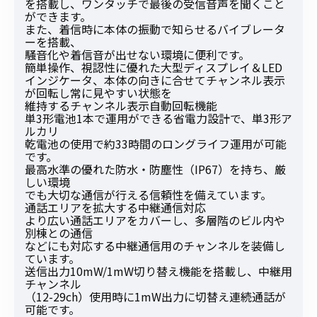
を搭載し、ワンタッチで最後の受信音声を聞くこと
ができます。
また、着信時に本体の振動で知らせるバイブレータ
ーを搭載、
騒音化や着信音が出せない環境に便利です。
簡単操作、視認性に優れた大型ディスプレイ＆LED
インジケータ、本体の向きに合せてチャンネル表示
が回転し常に見やすい状態を
維持するチャンネル表示自動回転機能
単3形電池1本で運用ができる省電力設計で、単3形ア
ルカリ
乾電池の使用で約33時間のロングライフ運用が可能
です。
最高水準の優れた防水・防塵性（IP67）を持ち、厳
しい環境
でも大切な通信が行える信頼性を備えています。
通話エリアを拡大する中継通信対応
より広い通話エリアをカバーし、多層階のビル内や
別棟との通信
などにも対応する中継通信用のチャンネルを装備し
ています。
送信出力10mW/1mW切り替え機能を搭載し、中継用
チャンネル
（12-29ch）使用時に1mW出力に切替え連続通話が
可能です。