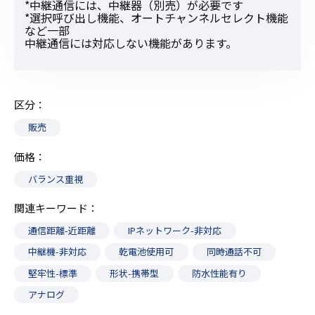
*中継通信には、中継器（別売）が必要です
*選択呼び出し機能、オートチャンネルセレクト機能
など一部
中継通信には対応しない機能があります。
区分
販売
価格
バランス重視
関連キーワード
通信距離-近距離
IPネットワーク-非対応
中継機-非対応
乾電池使用可
同時通話不可
堅牢性-標準
形状-携帯型
防水性能有り
アナログ