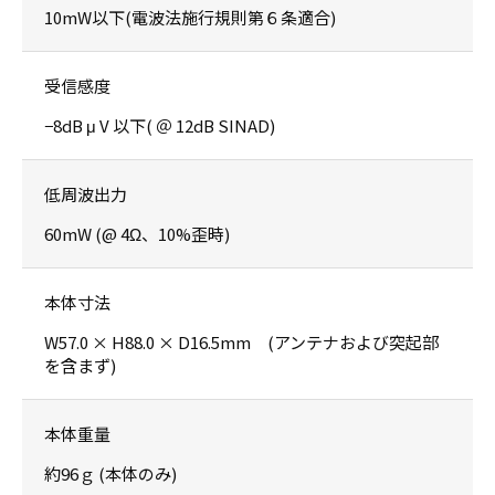
10mW以下(電波法施行規則第６条適合)
受信感度
−8dB μ V 以下( ＠ 12dB SINAD)
低周波出力
60mW (@ 4Ω、10%歪時)
本体寸法
W57.0 × H88.0 × D16.5mm (アンテナおよび突起部
を含まず)
本体重量
約96ｇ (本体のみ)