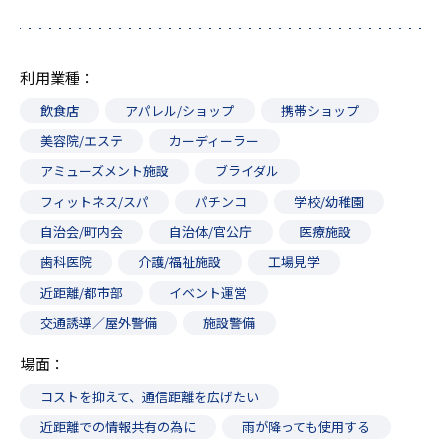
利用業種
飲食店
アパレル/ショップ
携帯ショップ
美容院/エステ
カーディーラー
アミューズメント施設
ブライダル
フィットネス/スパ
パチンコ
学校/幼稚園
自治会/町内会
自治体/官公庁
医療施設
歯科医院
介護/福祉施設
工場見学
近距離/都市部
イベント運営
交通誘導／屋外警備
施設警備
場面
コストを抑えて、通信距離を広げたい
近距離での情報共有の為に
雨が降っても使用する