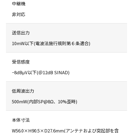
中継機
非対応
送信出力
10mW以下(電波法施行規則第６条適合)
受信感度
−8dBμV以下(＠12dB SINAD)
低周波出力
500mW(内部SP@8Ω、10%歪時)
本体寸法
W56.0×H90.5×D27.6mm(アンテナおよび突起部を含