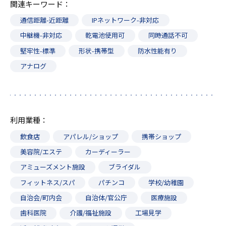
関連キーワード
通信距離-近距離
IPネットワーク-非対応
中継機-非対応
乾電池使用可
同時通話不可
堅牢性-標準
形状-携帯型
防水性能有り
アナログ
利用業種
飲食店
アパレル/ショップ
携帯ショップ
美容院/エステ
カーディーラー
アミューズメント施設
ブライダル
フィットネス/スパ
パチンコ
学校/幼稚園
自治会/町内会
自治体/官公庁
医療施設
歯科医院
介護/福祉施設
工場見学