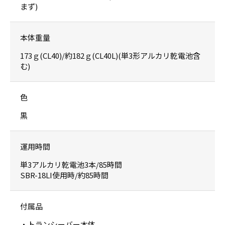
まず)
本体重量
173ｇ(CL40)/約182ｇ(CL40L)(単3形アルカリ乾電池含
む)
色
黒
運用時間
単3アルカリ乾電池3本/85時間
SBR-18LI使用時/約85時間
付属品
・トランシーバー本体