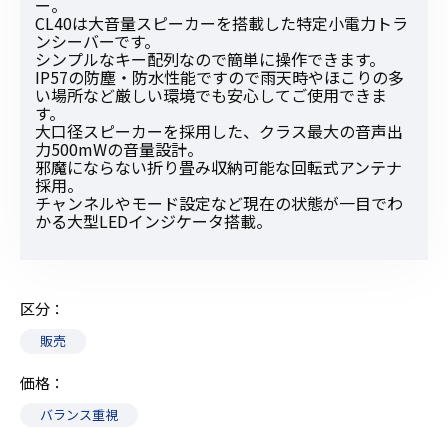
ー。
CL40は大音量スピーカーを搭載した特定小電力トラ
ンシーバーです。
シンプルなキー配列なので簡単に操作できます。
IP57の防塵・防水性能ですので雨天時やほこりの多
い場所など厳しい環境でも安心してご使用できま
す。
大口径スピーカーを採用した、クラス最大の音声出
力500mWの音量設計。
邪魔にならない折り畳み収納可能な回転式アンテナ
採用。
チャンネルやモード設定など現在の状態が一目でわ
かる大型LEDインジケータ搭載。
区分
販売
価格
バランス重視