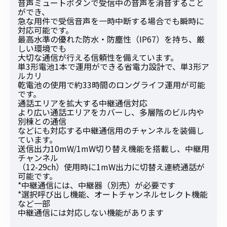
音声ミュートボタンで受信中の音声を消音すること
ができ、
急な用件で受信音声を一時中断する場合でも瞬時に
対応可能です。
最高水準の優れた防水・防塵性（IP67）を持ち、厳
しい環境でも
大切な通信が行える信頼性を備えています。
単3形電池1本で運用ができる省電力設計で、単3形ア
ルカリ
乾電池の使用で約33時間のロングライフ運用が可能
です。
通話エリアを拡大する中継通信対応
より広い通話エリアをカバーし、多層階のビル内や
別棟との通信
などにも対応する中継通信用のチャンネルを装備し
ています。
送信出力10mW/1mW切り替え機能を搭載し、中継用
チャンネル
（12-29ch）使用時に1mW出力に切替え連続通話が
可能です。
*中継通信には、中継器（別売）が必要です
*選択呼び出し機能、オートチャンネルセレクト機能
など一部
中継通信には対応しない機能があります