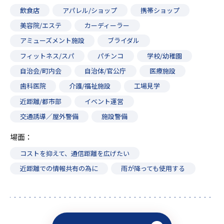
飲食店
アパレル/ショップ
携帯ショップ
美容院/エステ
カーディーラー
アミューズメント施設
ブライダル
フィットネス/スパ
パチンコ
学校/幼稚園
自治会/町内会
自治体/官公庁
医療施設
歯科医院
介護/福祉施設
工場見学
近距離/都市部
イベント運営
交通誘導／屋外警備
施設警備
場面
コストを抑えて、通信距離を広げたい
近距離での情報共有の為に
雨が降っても使用する