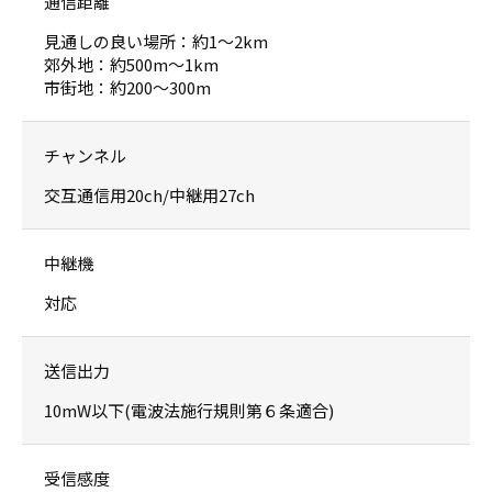
通信距離
見通しの良い場所：約1〜2km
郊外地：約500m〜1km
市街地：約200〜300m
チャンネル
交互通信用20ch/中継用27ch
中継機
対応
送信出力
10mW以下(電波法施行規則第６条適合)
受信感度