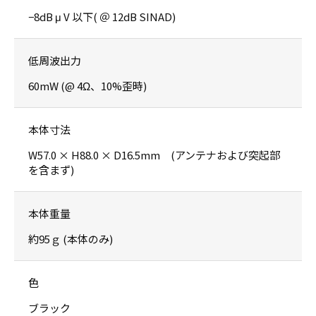
−8dB μ V 以下( ＠ 12dB SINAD)
低周波出力
60mW (@ 4Ω、10%歪時)
本体寸法
W57.0 × H88.0 × D16.5mm (アンテナおよび突起部
を含まず)
本体重量
約95ｇ (本体のみ)
色
ブラック