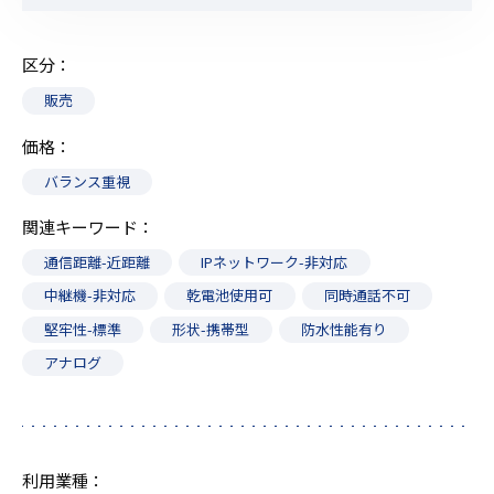
区分
販売
価格
バランス重視
関連キーワード
通信距離-近距離
IPネットワーク-非対応
中継機-非対応
乾電池使用可
同時通話不可
堅牢性-標準
形状-携帯型
防水性能有り
アナログ
利用業種