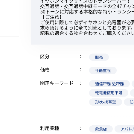
イヤホンマイクサイズのトランシーバー！
交互通話・交互通話中継モードの全47チャ
50トーンに対応する本格的な特小トランシ
【ご注意】
ご使用に際して必ずイヤホンと充電器が必
求め頂けるように全て別売としております
記載の適合する物を合わせてご購入くださ
初めてご利用の方
区分
販売
金額から探す
価格
性能重視
販売商品から探す
関連キーワード
通信距離-近距離
乾電池使用不可
形状-携帯型
防
利用業種
飲食店
アパレ