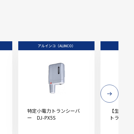
アルインコ（ALINCO）
アルイン
特定小電力トランシーバ
【生産終了
ー DJ-PX5S
トランシーバ