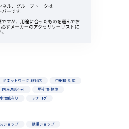
その他の商品
ンネル、グループトークは
ーバーです。
要ですが、用途に合ったものを選んでお
。必ずメーカーのアクセサリーリストに
い。
業界使用例から探す
IPネットワーク-非対応
中継機-対応
同時通話不可
堅牢性-標準
水性能有り
アナログ
ル/ショップ
携帯ショップ