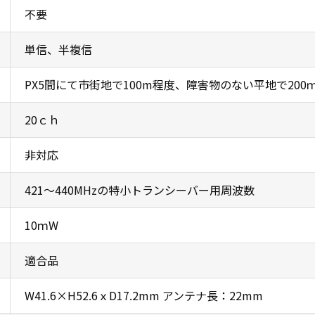
不要
単信、半複信
PX5間にて市街地で100m程度、障害物のない平地で200
20ｃｈ
非対応
421〜440MHzの特小トランシーバー用周波数
10ｍW
適合品
W41.6×H52.6ｘD17.2mm アンテナ長：22mm