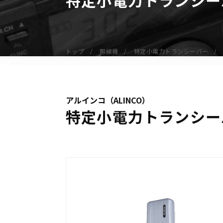
無線機
業務用無線機
デジタル無線機（登録局）
トップ
無線機
特定小電力トランシーバー
デジタル無線機（免許局）
特定小電力トランシーバー
IP無線機
アルインコ（ALINCO）
受信機（レシーバー）
特定小電力トランシーバ
アマチュア無線機
ガイドラジオ（ガイドシステム）
デジタル小電力コミュニティ無線
ネットワークシステム対応商品
オーダーコール
オーダーコール