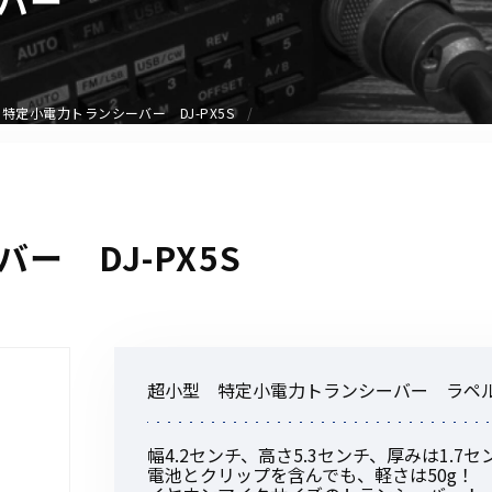
アクセサリー
イヤホンマイク
スピーカーマイク
特定小電力トランシーバー DJ-PX5S
イヤホン
バッテリー
充電器・アダプター
アンテナ
ー DJ-PX5S
ベルトクリップ
無線機ケース・カバー
中継機
ヘッドセット
超小型 特定小電力トランシーバー ラペルト
無線機収納・運搬ケース
その他アクセサリー
幅4.2センチ、高さ5.3センチ、厚みは1.7セ
電池とクリップを含んでも、軽さは50g！