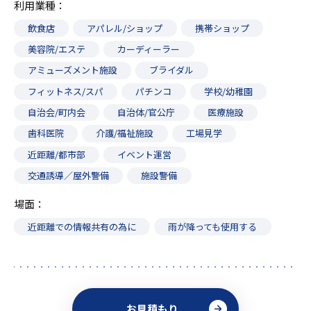
利用業種
飲食店
アパレル/ショップ
携帯ショップ
美容院/エステ
カーディーラー
アミューズメント施設
ブライダル
フィットネス/スパ
パチンコ
学校/幼稚園
自治会/町内会
自治体/官公庁
医療施設
歯科医院
介護/福祉施設
工場見学
近距離/都市部
イベント運営
交通誘導／屋外警備
施設警備
場面
近距離での情報共有の為に
雨が降っても使用する
お見積もり