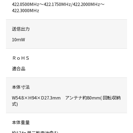
422.0500MHz〜422.1750MHz/422.2000MHz〜
422.3000MHz
送信出力
10ｍW
ＲｏＨＳ
適合品
本体寸法
W54.8×H94×D27.3mm アンテナ約80mm( 回転収納
式)
本体重量
約174g 単三乾電池含む