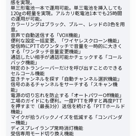
感を実現。
単三形電池一本で運用可能。単三電池を挿入しても
120gの軽量を実現。アルカリ乾電池1本でも25時間
の運用が可能。
カラーリングはブラック、ブルー、レッドの3色を用
意。
音声で自動送信する「VOX機能」
便利な設定一括変更、「ワイヤレスクローン機能」
受信時にPTTのワンタッチで音量を一時的に大きく
する「ワンタッチ音量変更機能」
通話したい相手が通話可能かチェックする「コール
バック機能」
特定のトランシーバーだけを呼び出すことのできる
セルコール機能
空きチャンネルを探す「自動チャンネル選択機能」
信号のあるチャンネルをサーチする「スキャン機
能」
電源の切り忘れを防止する「オートパワーOff機能」
工場のガイドにも便利。一度PTTを押すと再度PTT
を押すまで（最長3分）送信を続ける「PTTホールド
機能」
マイクが拾うバックノイズを低減する「コンパンダ
ー機能」
ディスプレイランプ常時消灯機能
受信専用モード切り換え機能