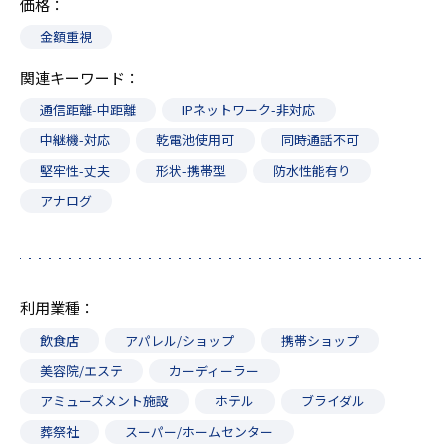
価格
金額重視
関連キーワード
通信距離-中距離
IPネットワーク-非対応
中継機-対応
乾電池使用可
同時通話不可
堅牢性-丈夫
形状-携帯型
防水性能有り
アナログ
利用業種
飲食店
アパレル/ショップ
携帯ショップ
美容院/エステ
カーディーラー
アミューズメント施設
ホテル
ブライダル
葬祭社
スーパー/ホームセンター