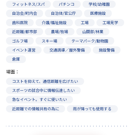
フィットネス/スパ
パチンコ
学校/幼稚園
自治会/町内会
自治体/官公庁
医療施設
歯科医院
介護/福祉施設
工場
工場見学
近距離/都市部
農場/牧場
山間部/林業
ゴルフ場
スキー場
テーマパーク/動物園
イベント運営
交通誘導／屋外警備
施設警備
倉庫
場面
コストを抑えて、通信距離を広げたい
スポーツの試合中に情報伝達したい
急なイベント。すぐに使いたい
近距離での情報共有の為に
雨が降っても使用する