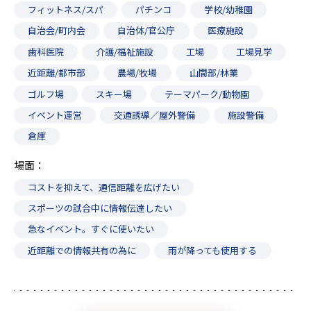
フィットネス/スパ
パチンコ
学校/幼稚園
自治会/町内会
自治体/官公庁
医療施設
歯科医院
介護/福祉施設
工場
工場見学
近距離/都市部
農場/牧場
山間部/林業
ゴルフ場
スキー場
テーマパーク/動物園
イベント運営
交通誘導／屋外警備
施設警備
倉庫
場面
コストを抑えて、通信距離を広げたい
スポーツの試合中に情報伝達したい
急なイベント。すぐに使いたい
近距離での情報共有の為に
雨が降っても使用する