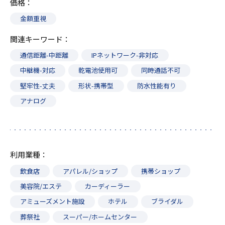
価格
金額重視
関連キーワード
通信距離-中距離
IPネットワーク-非対応
中継機-対応
乾電池使用可
同時通話不可
堅牢性-丈夫
形状-携帯型
防水性能有り
アナログ
利用業種
飲食店
アパレル/ショップ
携帯ショップ
美容院/エステ
カーディーラー
アミューズメント施設
ホテル
ブライダル
葬祭社
スーパー/ホームセンター