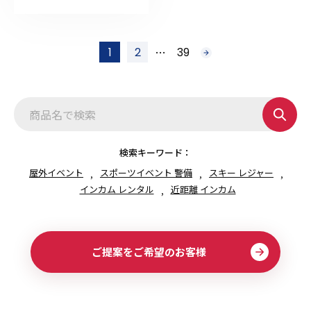
投
…
1
2
39
次
稿
へ
の
ペ
ー
ジ
送
り
検索キーワード：
屋外イベント
スポーツイベント 警備
スキー レジャー
インカム レンタル
近距離 インカム
ご提案をご希望のお客様