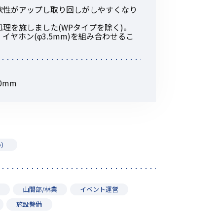
その他の商品
軟性がアップし取り回しがしやすくなり
理を施しました(WPタイプを除く)。
ヤホン(φ3.5mm)を組み合わせるこ
0mm
業界使用例から探す
Ф）
山間部/林業
イベント運営
施設警備