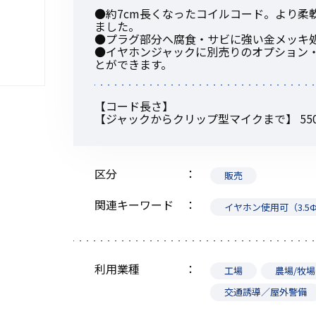
●約7cm長くなったコイルコード。より柔
ました。
●プラグ部分へ腐食・サビに強い金メッキ処
●イヤホンジャックに別売りのオプション・イ
とができます。
初めてご利用の方
【コード長さ】
【ジャックからクリップ型マイクまで】 55
金額から探す
区分
販売
販売商品から探す
関連キーワード
イヤホン使用可（3.5
利用業種
工場
農場/牧場
交通誘導／屋外警備