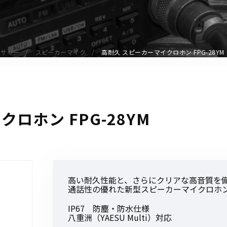
アクセサリー
イヤホンマイク
スピーカーマイク
セサリー
スピーカーマイク
高耐久 スピーカーマイクロホン FPG-28YM
イヤホン
バッテリー
充電器・アダプター
アンテナ
ロホン FPG-28YM
ベルトクリップ
無線機ケース・カバー
中継機
ヘッドセット
高い耐久性能と、さらにクリアな高音質を
無線機収納・運搬ケース
通話性の優れた新型スピーカーマイクロホ
その他アクセサリー
IP67 防塵・防水仕様
八重洲（YAESU Multi）対応