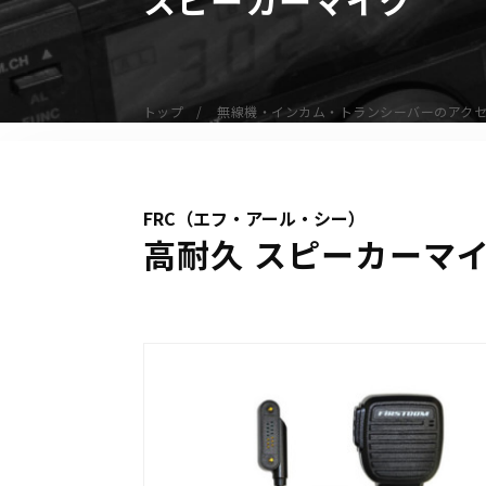
無線機
業務用無線機
デジタル無線機（登録局）
トップ
無線機・インカム・トランシーバーのアク
デジタル無線機（免許局）
特定小電力トランシーバー
IP無線機
FRC（エフ・アール・シー）
受信機（レシーバー）
高耐久 スピーカーマイク
アマチュア無線機
ガイドラジオ（ガイドシステム）
デジタル小電力コミュニティ無線
ネットワークシステム対応商品
オーダーコール
オーダーコール