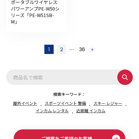
ポータブルワイヤレス
パワーアンプPE-W50シ
リーズ「PE-W51SB-
M」
投
…
1
2
36
次
稿
へ
の
ペ
ー
ジ
送
り
検索キーワード：
屋外イベント
スポーツイベント 警備
スキー レジャー
インカム レンタル
近距離 インカム
ご提案をご希望のお客様