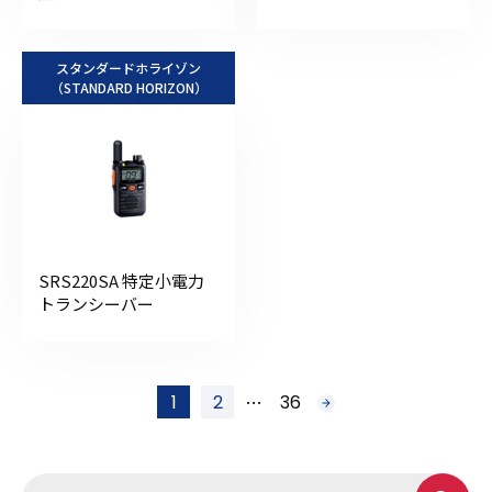
スタンダードホライゾン
（STANDARD HORIZON）
SRS220SA 特定小電力
トランシーバー
投
…
1
2
36
次
稿
へ
の
ペ
ー