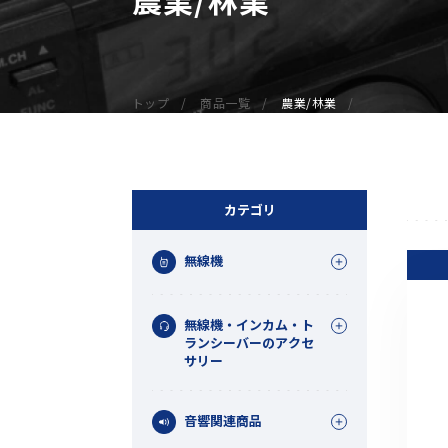
無線機
業務用無線機
デジタル無線機（登録局）
トップ
商品一覧
農業/林業
デジタル無線機（免許局）
特定小電力トランシーバー
IP無線機
受信機（レシーバー）
カテゴリ
アマチュア無線機
無線機
ガイドラジオ（ガイドシステム）
デジタル小電力コミュニティ無線
無線機・インカム・ト
ネットワークシステム対応商品
ランシーバーのアクセ
サリー
オーダーコール
音響関連商品
オーダーコール