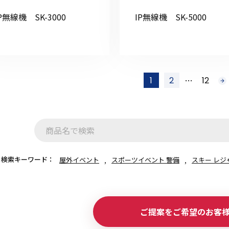
P無線機 SK-3000
IP無線機 SK-5000
…
1
2
12
次
へ
検索キーワード：
屋外イベント
スポーツイベント 警備
スキー レジ
ご提案をご希望のお客