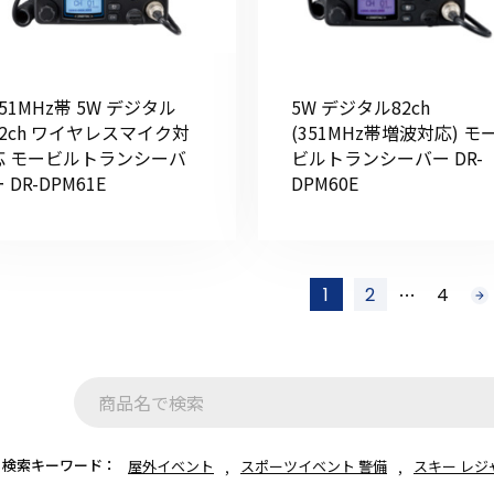
351MHz帯 5W デジタル
5W デジタル82ch
82ch ワイヤレスマイク対
(351MHz帯増波対応) モ
応 モービルトランシーバ
ビルトランシーバー DR-
 DR-DPM61E
DPM60E
…
1
2
4
次
へ
検索キーワード：
屋外イベント
スポーツイベント 警備
スキー レジ