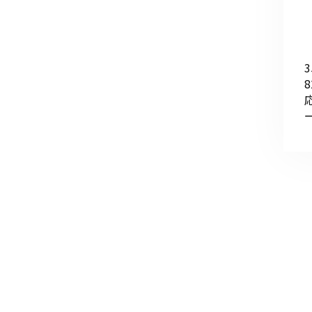
ー
投
稿
の
ペ
ー
ジ
送
り