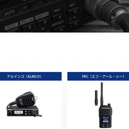
アクセサリー
イヤホンマイク
スピーカーマイク
イヤホン
バッテリー
充電器・アダプター
アンテナ
ベルトクリップ
アルインコ（ALINCO）
無線機ケース・カバー
FRC（エフ・アール・シー）
中継機
ヘッドセット
無線機収納・運搬ケース
その他アクセサリー