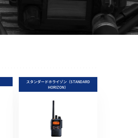
音響関連商品
ポータブルワイヤレスアンプ
その他音響関連商品
防犯カメラ
カメラ
ドライブレコーダー
スタンダードホライゾン（STANDARD
レコーダー
HORIZON）
その他関連商品
その他取扱商品
DCDCコンバーター/直流安定
化電源