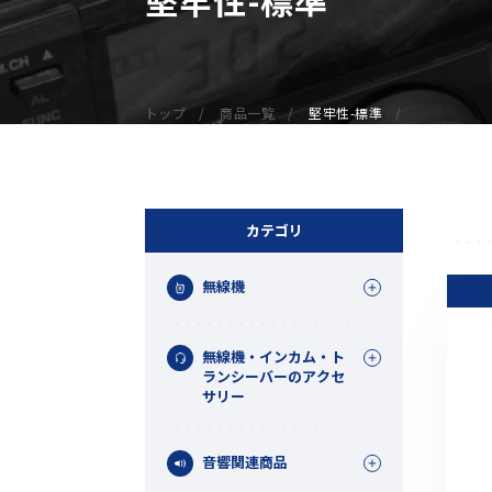
無線機
業務用無線機
デジタル無線機（登録局）
トップ
商品一覧
堅牢性-標準
デジタル無線機（免許局）
特定小電力トランシーバー
IP無線機
受信機（レシーバー）
カテゴリ
アマチュア無線機
無線機
ガイドラジオ（ガイドシステム）
デジタル小電力コミュニティ無線
無線機・インカム・ト
ネットワークシステム対応商品
ランシーバーのアクセ
サリー
オーダーコール
音響関連商品
オーダーコール