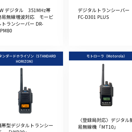
5W デジタル 351MHz帯
デジタルトランシーバ
簡易無線増波対応 モービ
FC-D301 PLUS
ルトランシーバー DR-
PM80
初めてご利用の方
タンダードホライゾン（STANDARD
モトローラ（Motorola）
金額から探す
HORIZON）
販売商品から探す
〈登録局対応〉デジタル
携帯型デジタルトランシー
易無線機「MT10」
バー「VXD30」