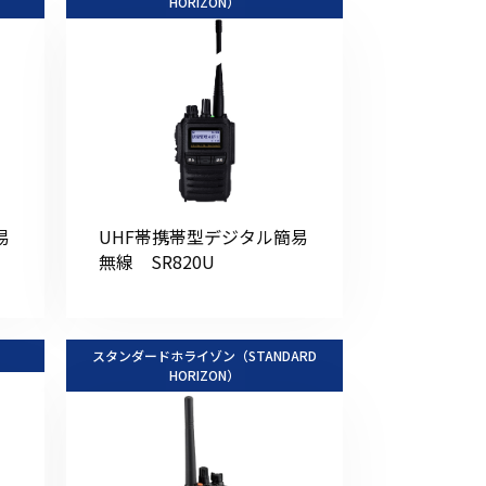
HORIZON）
易
UHF帯携帯型デジタル簡易
無線 SR820U
スタンダードホライゾン（STANDARD
HORIZON）