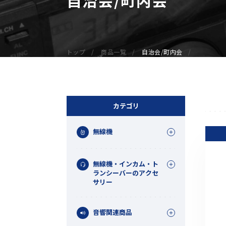
無線機
業務用無線機
デジタル無線機（登録局）
トップ
商品一覧
自治会/町内会
デジタル無線機（免許局）
特定小電力トランシーバー
IP無線機
受信機（レシーバー）
カテゴリ
アマチュア無線機
無線機
ガイドラジオ（ガイドシステム）
デジタル小電力コミュニティ無線
無線機・インカム・ト
ネットワークシステム対応商品
ランシーバーのアクセ
サリー
オーダーコール
音響関連商品
オーダーコール