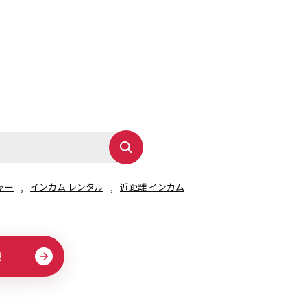
その他の商品
業界使用例から探す
ャー
インカム レンタル
近距離 インカム
様