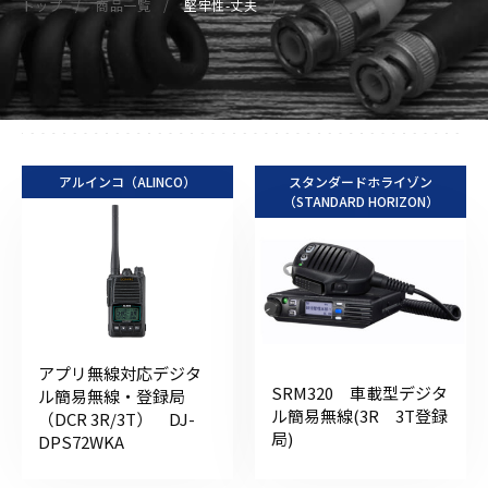
トップ
商品一覧
堅牢性-丈夫
アルインコ（ALINCO）
スタンダードホライゾン
（STANDARD HORIZON）
アプリ無線対応デジタ
SRM320 車載型デジタ
ル簡易無線・登録局
ル簡易無線(3R 3T登録
（DCR 3R/3T） DJ-
局)
DPS72WKA