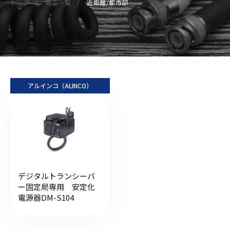
トップ
商品一覧
近距離/都市部
アルインコ（ALINCO）
デジタルトランシーバ
ー固定局専用 安定化
電源器DM-S104