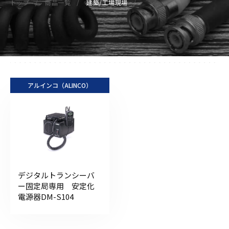
トップ
商品一覧
建築/工場現場
アルインコ（ALINCO）
デジタルトランシーバ
ー固定局専用 安定化
電源器DM-S104