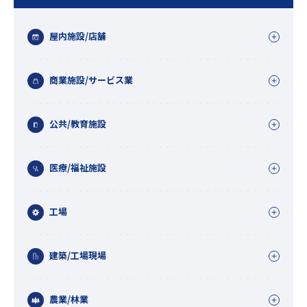
屋内施設/店舗
商業施設/サービス業
公共/教育施設
医療/福祉施設
工場
建築/工場現場
農業/林業