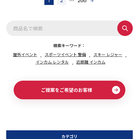
…
1
2
266
次
稿
へ
の
ペ
ー
ジ
送
り
検索キーワード：
屋外イベント
スポーツイベント 警備
スキー レジャー
インカム レンタル
近距離 インカム
ご提案をご希望のお客様
カテゴリ