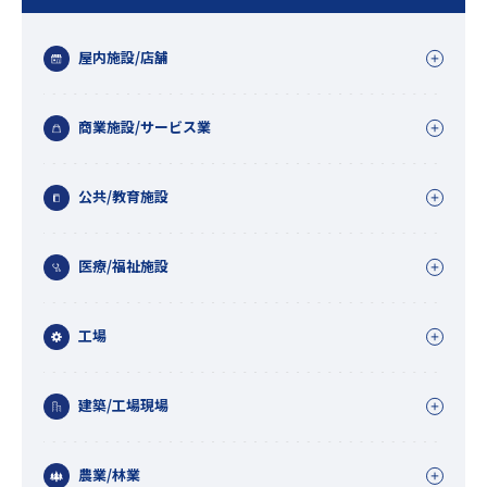
屋内施設/店舗
商業施設/サービス業
公共/教育施設
医療/福祉施設
工場
建築/工場現場
農業/林業