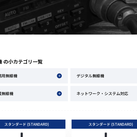
アクセサリー
イヤホンマイク
スピーカーマイク
イヤホン
バッテリー
充電器・アダプター
機 の小カテゴリ一覧
アンテナ
ベルトクリップ
務用無線機
デジタル無線機
無線機ケース・カバー
中継機
域無線機
ネットワーク・システム対応
ヘッドセット
無線機収納・運搬ケース
その他アクセサリー
スタンダード (STANDARD)
スタンダード (STANDARD)