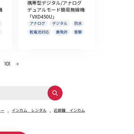
携帯型デジタル/アナログ
機
デュアルモード簡易無線機
「VXD450U」
アナログ
デジタル
防水
乾電池対応
要免許
衝撃
101
次
へ
ャー
インカム レンタル
近距離 インカム