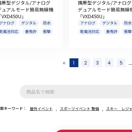
携帯型デジタル/アナログ
携帯型デジタル/アナログ
デュアルモード簡易無線機
デュアルモード簡易無線
「VXD450U」
「VXD450U」
アナログ
デジタル
防水
アナログ
デジタル
防水
乾電池対応
要免許
衝撃
乾電池対応
要免許
衝撃
...
1
2
3
4
5
前
へ
索キーワード：
屋外イベント
スポーツイベント 警備
スキー レジ