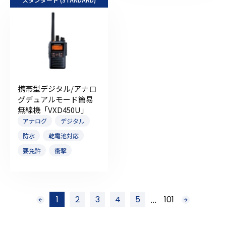
携帯型デジタル/アナロ
グデュアルモード簡易
無線機「VXD450U」
アナログ
デジタル
防水
乾電池対応
要免許
衝撃
投
...
1
2
3
4
5
101
前
次
稿
へ
へ
ナ
ビ