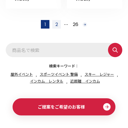
投
…
1
2
26
次
稿
へ
の
ペ
ー
ジ
送
り
検索キーワード：
屋外イベント
スポーツイベント 警備
スキー レジャー
インカム レンタル
近距離 インカム
ご提案をご希望のお客様