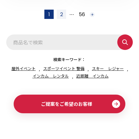
投
…
1
2
56
次
稿
へ
の
ペ
ー
ジ
送
り
検索キーワード：
屋外イベント
スポーツイベント 警備
スキー レジャー
インカム レンタル
近距離 インカム
ご提案をご希望のお客様