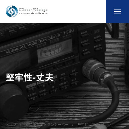
堅牢性-丈夫
トップ
特定小電力トランシーバー
堅牢性（丈夫さ）