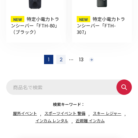
特定小電力トラ
特定小電力トラ
ンシーバー「FTH-80」
ンシーバー「FTH-
（ブラック）
307」
投
…
1
2
13
次
稿
へ
の
ペ
ー
ジ
送
り
検索キーワード：
屋外イベント
スポーツイベント 警備
スキー レジャー
インカム レンタル
近距離 インカム