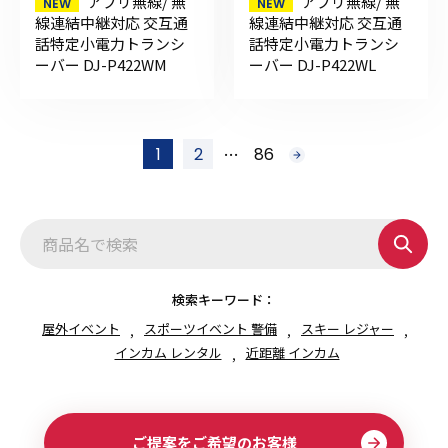
アプリ無線/ 無
アプリ無線/ 無
線連結中継対応 交互通
線連結中継対応 交互通
話特定小電力トランシ
話特定小電力トランシ
ーバー DJ-P422WM
ーバー DJ-P422WL
投
…
1
2
86
次
稿
へ
の
ペ
ー
ジ
送
り
検索キーワード：
屋外イベント
スポーツイベント 警備
スキー レジャー
インカム レンタル
近距離 インカム
ご提案をご希望のお客様