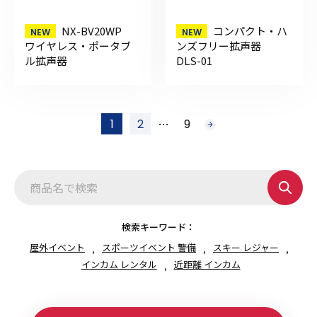
NX-BV20WP
コンパクト・ハ
ワイヤレス・ポータブ
ンズフリー拡声器
ル拡声器
DLS-01
投
…
1
2
9
次
稿
へ
の
ペ
ー
ジ
送
り
検索キーワード：
屋外イベント
スポーツイベント 警備
スキー レジャー
インカム レンタル
近距離 インカム