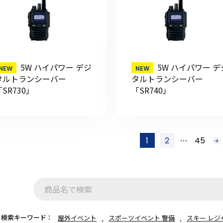
初めてご利用の方
5W ハイパワー デジ
5W ハイパワー デ
タルトランシーバー
タルトランシーバー
「SR730」
「SR740」
金額から探す
販売商品から探す
…
1
2
45
次
へ
検索キーワード：
屋外イベント
スポーツイベント 警備
スキー レジ