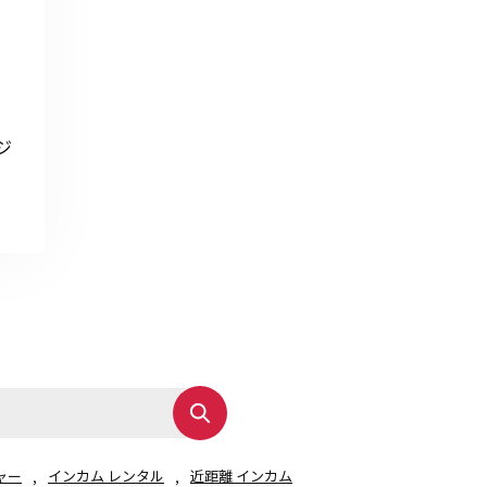
その他の商品
ジ
業界使用例から探す
ャー
インカム レンタル
近距離 インカム