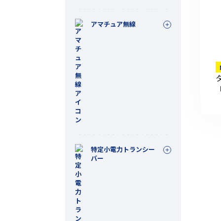
アマチュア無線
機能から探す
レンタル商品から探す
投
稿
特定小電力トランシー
の
バー
ペ
ー
ジ
送
り