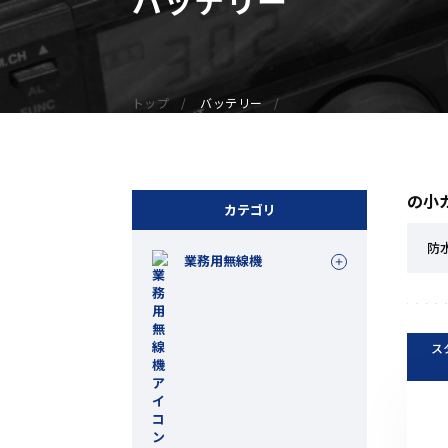
無線機
業務用無線機
デジタル無線機（登録局）
トップ
バッテリー
デジタル無線機（免許局）
特定小電力トランシーバー
IP無線機
の小
受信機（レシーバー）
カテゴリ
アマチュア無線機
防
業務用無線機
ガイドラジオ（ガイドシステム）
デジタル小電力コミュニティ無線
ネットワークシステム対応商品
ス
オーダーコール
オーダーコール