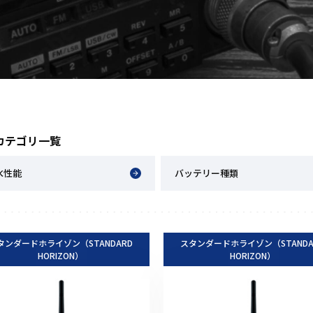
アクセサリー
イヤホンマイク
スピーカーマイク
イヤホン
バッテリー
充電器・アダプター
カテゴリ一覧
アンテナ
ベルトクリップ
水性能
バッテリー種類
無線機ケース・カバー
中継機
ヘッドセット
タンダードホライゾン（STANDARD
スタンダードホライゾン（STANDA
無線機収納・運搬ケース
HORIZON）
HORIZON）
その他アクセサリー