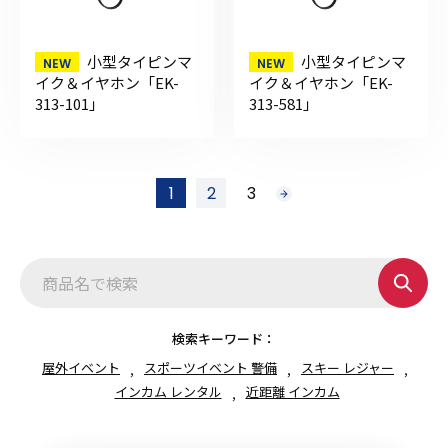
小型タイピンマ
小型タイピンマ
イク＆イヤホン「EK-
イク＆イヤホン「EK-
313-101」
313-581」
投
1
2
3
次
稿
へ
の
ペ
ー
ジ
送
り
検索キーワード：
屋外イベント
スポーツイベント 警備
スキー レジャー
インカム レンタル
近距離 インカム