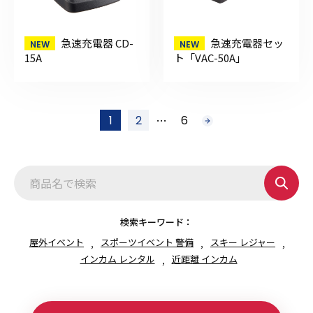
急速充電器 CD-
急速充電器セッ
15A
ト「VAC-50A」
投
…
1
2
6
次
稿
へ
の
ペ
ー
ジ
送
り
検索キーワード：
屋外イベント
スポーツイベント 警備
スキー レジャー
インカム レンタル
近距離 インカム