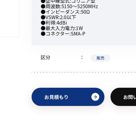
●空中線型式:コリニア型
●周波数:5150〜5250MHz
●インピーダンス:50Ω
●VSWR:2.0以下
●利得:4dBi
●最大入力電力:1W
●コネクター:SMA-P
初めてご利用の方
区分
販売
金額から探す
販売商品から探す
お見積もり
お問