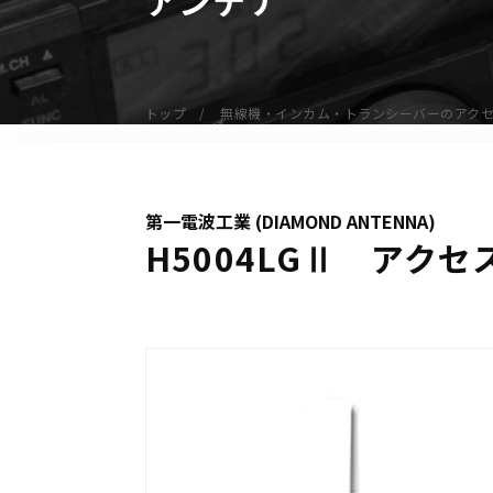
無線機
業務用無線機
デジタル無線機（登録局）
トップ
無線機・インカム・トランシーバーのアク
デジタル無線機（免許局）
特定小電力トランシーバー
IP無線機
第一電波工業 (DIAMOND ANTENNA)
受信機（レシーバー）
H5004LGⅡ アク
アマチュア無線機
ガイドラジオ（ガイドシステム）
デジタル小電力コミュニティ無線
ネットワークシステム対応商品
オーダーコール
オーダーコール