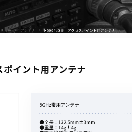
アクセサリー
イヤホンマイク
スピーカーマイク
セサリー
アンテナ
H5004LGⅡ アクセスポイント用アンテナ
イヤホン
バッテリー
充電器・アダプター
アンテナ
セスポイント用アンテナ
ベルトクリップ
無線機ケース・カバー
中継機
ヘッドセット
5GHz帯用アンテナ
無線機収納・運搬ケース
その他アクセサリー
●全長：132.5mm±3mm
●重量：14g±4g