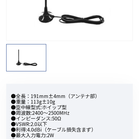
●全長：191mm±4mm（アンテナ部）
●重量：113g±10g
●空中線型式:ホイップ型
●周波数:2400〜2500MHz
●インピーダンス:50Ω
●VSWR:2.0以下
●利得:4.0dBi（ケーブル損失含まず）
●最大入力電力:2W