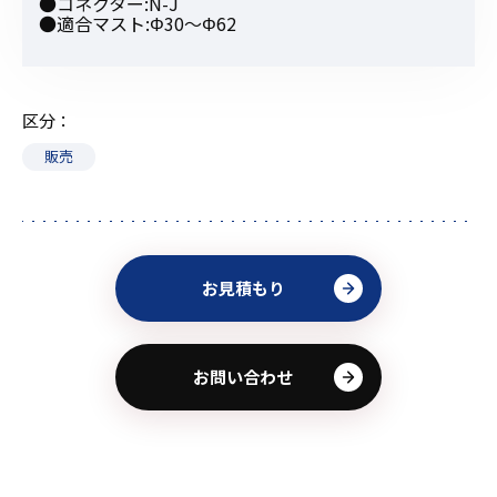
●コネクター:N-J
●適合マスト:Φ30〜Φ62
区分
販売
お見積もり
お問い合わせ