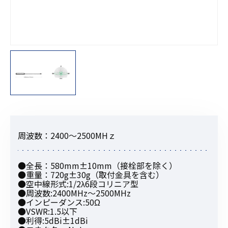
周波数：2400〜2500MHｚ
●全長：580mm±10mm（接栓部を除く）
●重量：720g±30g（取付金具を含む）
●空中線形式:1/2λ6段コリニア型
●周波数:2400MHz〜2500MHz
●インピーダンス:50Ω
●VSWR:1.5以下
●利得:5dBi±1dBi