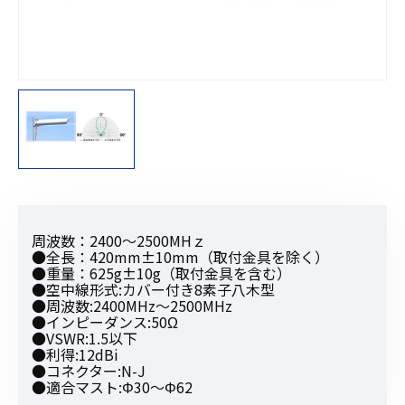
周波数：2400〜2500MHｚ
●全長：420mm±10mm（取付金具を除く）
●重量：625g±10g（取付金具を含む）
●空中線形式:カバー付き8素子八木型
●周波数:2400MHz〜2500MHz
●インピーダンス:50Ω
●VSWR:1.5以下
●利得:12dBi
●コネクター:N-J
●適合マスト:Φ30〜Φ62