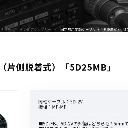
アクセサリー
イヤホンマイク
スピーカーマイク
セサリー
その他アクセサリー
固定局用同軸ケーブル（片側脱着式）「5D
イヤホン
バッテリー
充電器・アダプター
アンテナ
（片側脱着式）「5D25MB」
ベルトクリップ
無線機ケース・カバー
中継機
ヘッドセット
同軸ケーブル：5D-2V
無線機収納・運搬ケース
接栓：MP-MP
その他アクセサリー
■5D-FB、5D-2Vの外径はどちらも7.5mm