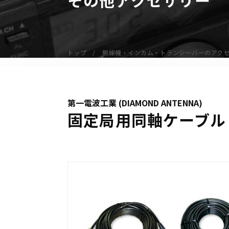
無線機
業務用無線機
デジタル無線機（登録局）
トップ
無線機・インカム・トランシーバーのアク
デジタル無線機（免許局）
特定小電力トランシーバー
IP無線機
第一電波工業 (DIAMOND ANTENNA)
受信機（レシーバー）
固定局用同軸ケーブル
アマチュア無線機
ガイドラジオ（ガイドシステム）
デジタル小電力コミュニティ無線
ネットワークシステム対応商品
オーダーコール
オーダーコール