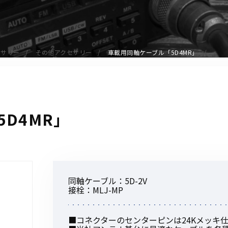
アクセサリー
イヤホンマイク
スピーカーマイク
セサリー
その他アクセサリー
車載用同軸ケーブル「5D4MR」
イヤホン
バッテリー
充電器・アダプター
アンテナ
D4MR」
ベルトクリップ
無線機ケース・カバー
中継機
ヘッドセット
同軸ケーブル：5D-2V
無線機収納・運搬ケース
接栓：MLJ-MP
その他アクセサリー
■コネクターのセンターピンは24Kメッキ