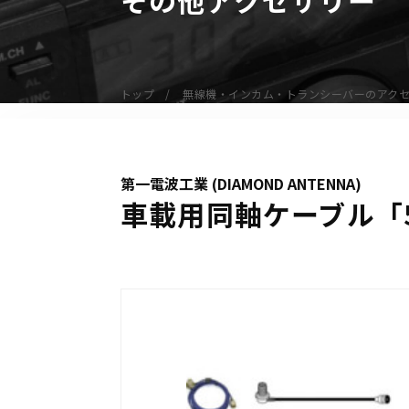
無線機
業務用無線機
デジタル無線機（登録局）
トップ
無線機・インカム・トランシーバーのアク
デジタル無線機（免許局）
特定小電力トランシーバー
IP無線機
第一電波工業 (DIAMOND ANTENNA)
受信機（レシーバー）
車載用同軸ケーブル「5
アマチュア無線機
ガイドラジオ（ガイドシステム）
デジタル小電力コミュニティ無線
ネットワークシステム対応商品
オーダーコール
オーダーコール