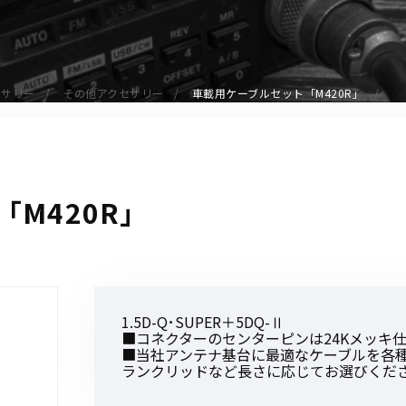
アクセサリー
イヤホンマイク
スピーカーマイク
セサリー
その他アクセサリー
車載用ケーブルセット「M420R」
イヤホン
バッテリー
充電器・アダプター
アンテナ
M420R」
ベルトクリップ
無線機ケース・カバー
中継機
ヘッドセット
1.5D-Q･SUPER＋5DQ-Ⅱ
無線機収納・運搬ケース
■コネクターのセンターピンは24Kメッキ
その他アクセサリー
■当社アンテナ基台に最適なケーブルを各
ランクリッドなど長さに応じてお選びくだ