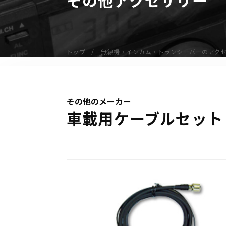
無線機
業務用無線機
デジタル無線機（登録局）
トップ
無線機・インカム・トランシーバーのアク
デジタル無線機（免許局）
特定小電力トランシーバー
IP無線機
その他のメーカー
受信機（レシーバー）
車載用ケーブルセット「
アマチュア無線機
ガイドラジオ（ガイドシステム）
デジタル小電力コミュニティ無線
ネットワークシステム対応商品
オーダーコール
オーダーコール