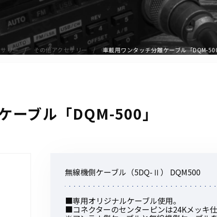
アクセサリー
イヤホンマイク
スピーカーマイク
セサリー
その他アクセサリー
車載用ワンタッチ分離ケーブル「DQM-50
イヤホン
バッテリー
充電器・アダプター
アンテナ
ーブル「DQM-500」
ベルトクリップ
無線機ケース・カバー
中継機
ヘッドセット
無線機側ケーブル（5DQ-Ⅱ） DQM500
無線機収納・運搬ケース
その他アクセサリー
■専用オリジナルケーブル使用。
■コネクターのセンターピンは24Kメッキ