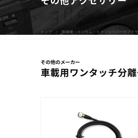
無線機
業務用無線機
デジタル無線機（登録局）
トップ
無線機・インカム・トランシーバーのアク
デジタル無線機（免許局）
特定小電力トランシーバー
IP無線機
その他のメーカー
受信機（レシーバー）
車載用ワンタッチ分離ケ
アマチュア無線機
ガイドラジオ（ガイドシステム）
デジタル小電力コミュニティ無線
ネットワークシステム対応商品
オーダーコール
オーダーコール