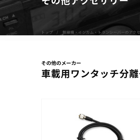
無線機
業務用無線機
デジタル無線機（登録局）
トップ
無線機・インカム・トランシーバーのアク
デジタル無線機（免許局）
特定小電力トランシーバー
IP無線機
その他のメーカー
受信機（レシーバー）
車載用ワンタッチ分離ケ
アマチュア無線機
ガイドラジオ（ガイドシステム）
デジタル小電力コミュニティ無線
ネットワークシステム対応商品
オーダーコール
オーダーコール