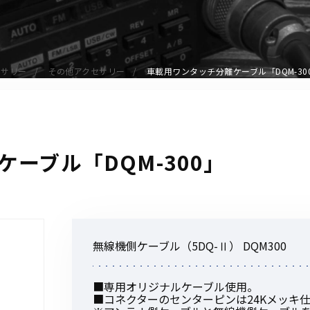
アクセサリー
イヤホンマイク
スピーカーマイク
セサリー
その他アクセサリー
車載用ワンタッチ分離ケーブル「DQM-30
イヤホン
バッテリー
充電器・アダプター
アンテナ
ーブル「DQM-300」
ベルトクリップ
無線機ケース・カバー
中継機
ヘッドセット
無線機側ケーブル（5DQ-Ⅱ） DQM300
無線機収納・運搬ケース
その他アクセサリー
■専用オリジナルケーブル使用。
■コネクターのセンターピンは24Kメッキ