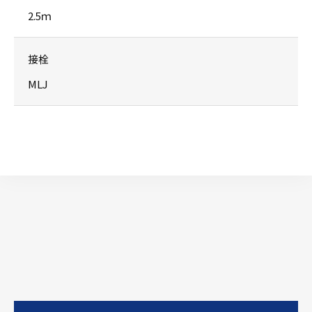
2.5ｍ
接栓
MLJ