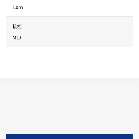
1.0ｍ
接栓
MLJ