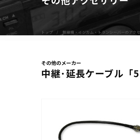
無線機
業務用無線機
デジタル無線機（登録局）
トップ
無線機・インカム・トランシーバーのアク
デジタル無線機（免許局）
特定小電力トランシーバー
IP無線機
その他のメーカー
受信機（レシーバー）
中継･延長ケーブル「5
アマチュア無線機
ガイドラジオ（ガイドシステム）
デジタル小電力コミュニティ無線
ネットワークシステム対応商品
オーダーコール
オーダーコール