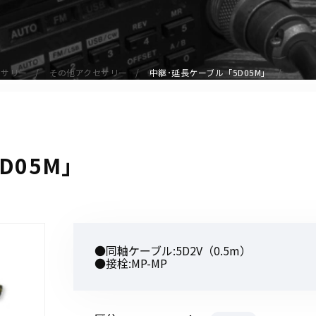
アクセサリー
イヤホンマイク
スピーカーマイク
セサリー
その他アクセサリー
中継･延長ケーブル「5D05M」
イヤホン
バッテリー
充電器・アダプター
アンテナ
D05M」
ベルトクリップ
無線機ケース・カバー
中継機
ヘッドセット
●同軸ケーブル:5D2V（0.5m）
無線機収納・運搬ケース
●接栓:MP-MP
その他アクセサリー