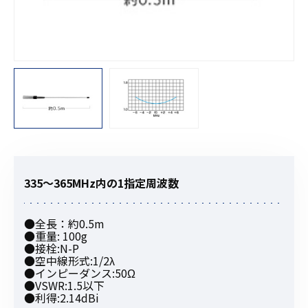
335〜365MHz内の1指定周波数
●全長：約0.5m
●重量: 100g
●接栓:N-P
●空中線形式:1/2λ
●インピーダンス:50Ω
●VSWR:1.5以下
●利得:2.14dBi