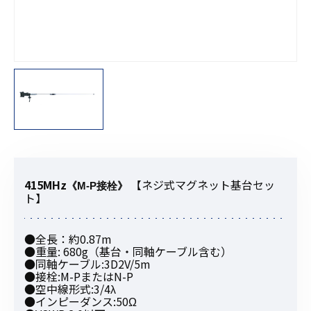
415MHz
【ネジ式マグネット基台セッ
《M-P接栓》
ト】
●全長：約0.87m
●重量: 680g（基台・同軸ケーブル含む）
●同軸ケーブル:3D2V/5m
●接栓:M-PまたはN-P
●空中線形式:3/4λ
●インピーダンス:50Ω