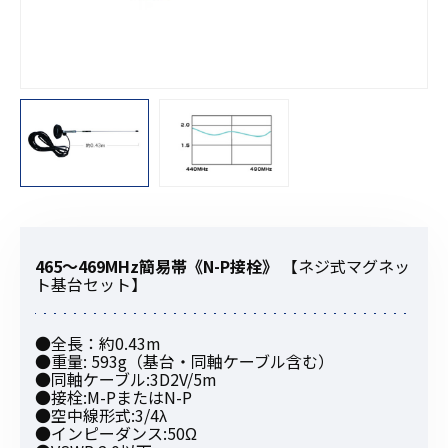
465〜469MHz簡易帯《N-P接栓》
【ネジ式マグネッ
ト基台セット】
●全長：約0.43m
●重量: 593g（基台・同軸ケーブル含む）
●同軸ケーブル:3D2V/5m
●接栓:M-PまたはN-P
●空中線形式:3/4λ
●インピーダンス:50Ω